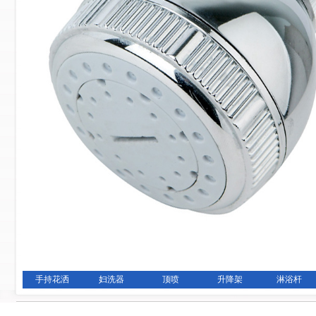
手持花洒
妇洗器
顶喷
升降架
淋浴杆