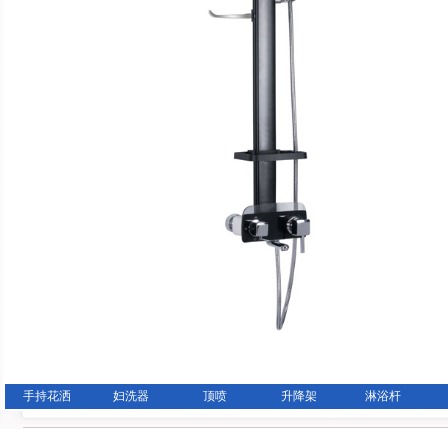
手持花洒
妇洗器
顶喷
升降架
淋浴杆